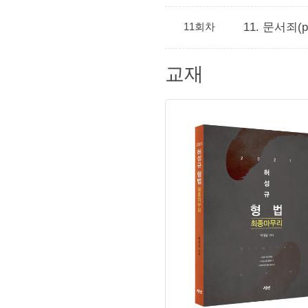
11회차
11. 문서죄(p
교재