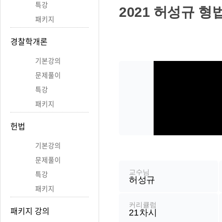
특강
세
2021 허성규 형
패키지
보
경찰학개론
기
기본강의
문제풀이
특강
패키지
헌법
기본강의
강
문제풀이
좌
정
교수님
특강
허성규
보
패키지
커리큘럼
패키지 강의
21
차시