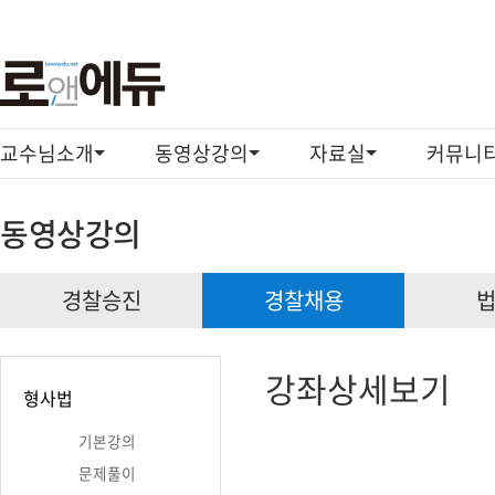
교수님소개
동영상강의
자료실
커뮤니
동영상강의
경찰승진
경찰채용
강
강좌상세보기
형사법
좌
기본강의
상
문제풀이