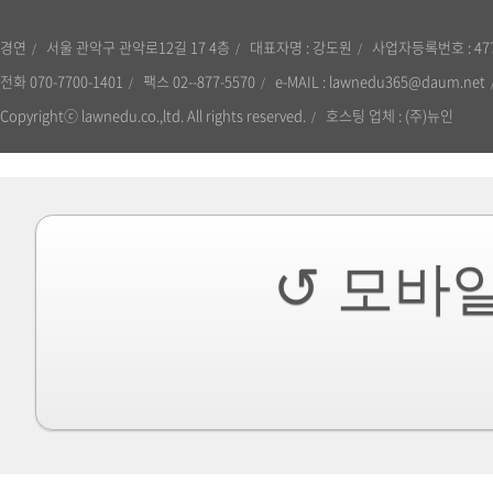
경연
서울 관악구 관악로12길 17 4층
대표자명 : 강도원
사업자등록번호 : 477-
전화 070-7700-1401
팩스 02--877-5570
e-MAIL : lawnedu365@daum.net
Copyrightⓒ lawnedu.co.,ltd. All rights reserved.
호스팅 업체 : (주)뉴인
↺ 모바