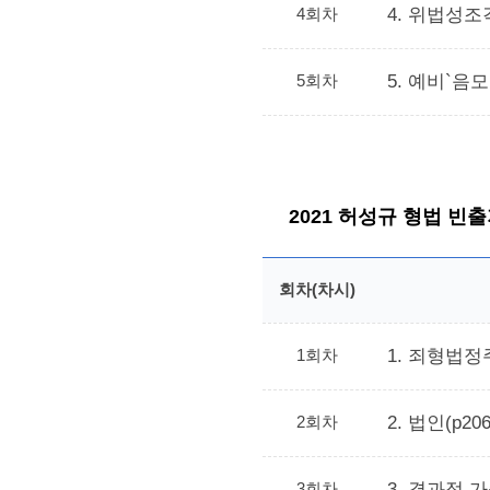
4회차
4. 위법성조
5회차
5. 예비`음모
2021 허성규 형법 빈
회차(차시)
1회차
1. 죄형법정주
2회차
2. 법인(p206
3회차
3. 결과적 가